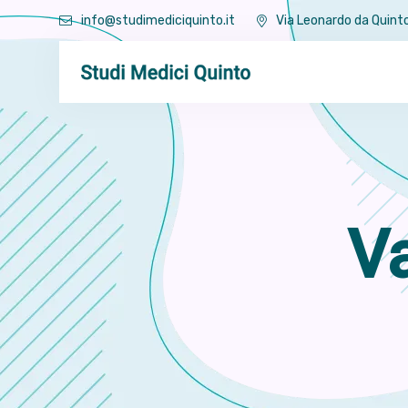
info@studimediciquinto.it
Via Leonardo da Quinto
Va