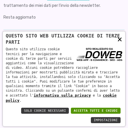
trattamento dei miei dati per l’invio della newsletter.
Resta aggiornato
QUESTO SITO WEB UTILIZZA COOKIE DI TERZE
×
PARTI
Questo sito utilizza cookie
Medicina generale
tecnici per la navigazione e
cookie di terze parti per servizi
aggiuntivi come la visualizzazione
Medicina specialistica
di video. Alcuni cookie potrebbero raccogliere
informazioni per mostrarti pubblicità mirata e tracciare
la tua attività, installandosi solo cliccando su "Accetta
tutti i cookie". Puoi modificare le tue preferenze in
qualsiasi momento tramite il link "Cookie" in basso a
sinistra. Cliccando su un pulsante confermi di aver letto
informativa sulla privacy
cookie
e accettato l'
e la
policy
.
Dottor Montolli Renzo Studio Medico - P.Iva 00546220237
SOLO COOKIE NECESSARI
ACCETTA TUTTI E CHIUDI
Informativa sulla privacy
-
Realizzazione siti web a Verona
IMPOSTAZIONI