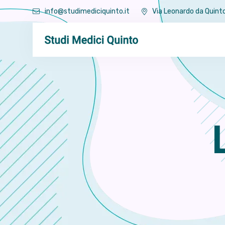
info@studimediciquinto.it
Via Leonardo da Quinto